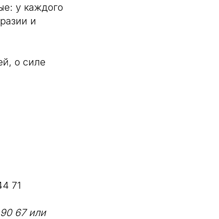
е: у каждого
разии и
й, о силе
44 71
90 67 или